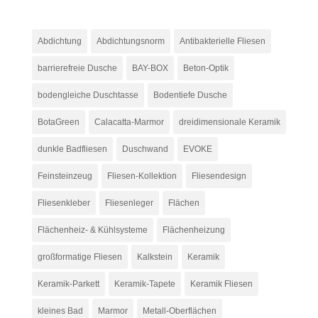
Abdichtung
Abdichtungsnorm
Antibakterielle Fliesen
barrierefreie Dusche
BAY-BOX
Beton-Optik
bodengleiche Duschtasse
Bodentiefe Dusche
BotaGreen
Calacatta-Marmor
dreidimensionale Keramik
dunkle Badfliesen
Duschwand
EVOKE
Feinsteinzeug
Fliesen-Kollektion
Fliesendesign
Fliesenkleber
Fliesenleger
Flächen
Flächenheiz- & Kühlsysteme
Flächenheizung
großformatige Fliesen
Kalkstein
Keramik
Keramik-Parkett
Keramik-Tapete
Keramik Fliesen
kleines Bad
Marmor
Metall-Oberflächen