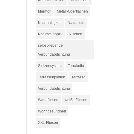
Keramik Fliesen
kleines Bad
Marmor
Metall-Oberflächen
Nachhaltigkeit
Naturstein
Natursteinoptik
Nischen
selbstklebende
Verbundabdichtung
Stelzensystem
Terrakotta
Terrassenplatten
Terrazzo
Verbundabdichtung
Wandfliesen
weiße Fliesen
Wohngesundheit
XXL-Fliesen