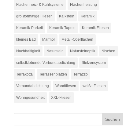
Flächenheiz- & Kühlsysteme
Flächenheizung
großformatige Fliesen
Kalkstein
Keramik
Keramik-Parkett
Keramik-Tapete
Keramik Fliesen
kleines Bad
Marmor
Metall-Oberflächen
Nachhaltigkeit
Naturstein
Natursteinoptik
Nischen
selbstklebende Verbundabdichtung
Stelzensystem
Terrakotta
Terrassenplatten
Terrazzo
Verbundabdichtung
Wandfliesen
weiße Fliesen
Wohngesundheit
XXL-Fliesen