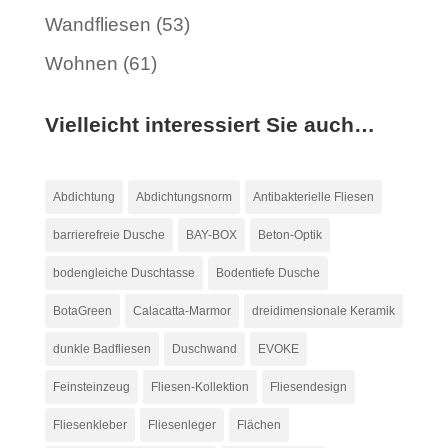
Wandfliesen
(53)
Wohnen
(61)
Vielleicht interessiert Sie auch…
Abdichtung
Abdichtungsnorm
Antibakterielle Fliesen
barrierefreie Dusche
BAY-BOX
Beton-Optik
bodengleiche Duschtasse
Bodentiefe Dusche
BotaGreen
Calacatta-Marmor
dreidimensionale Keramik
dunkle Badfliesen
Duschwand
EVOKE
Feinsteinzeug
Fliesen-Kollektion
Fliesendesign
Fliesenkleber
Fliesenleger
Flächen