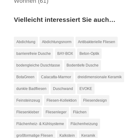
Wohnen
(61)
Vielleicht interessiert Sie auch…
Abdichtung
Abdichtungsnorm
Antibakterielle Fliesen
barrierefreie Dusche
BAY-BOX
Beton-Optik
bodengleiche Duschtasse
Bodentiefe Dusche
BotaGreen
Calacatta-Marmor
dreidimensionale Keramik
dunkle Badfliesen
Duschwand
EVOKE
Feinsteinzeug
Fliesen-Kollektion
Fliesendesign
Fliesenkleber
Fliesenleger
Flächen
Flächenheiz- & Kühlsysteme
Flächenheizung
großformatige Fliesen
Kalkstein
Keramik