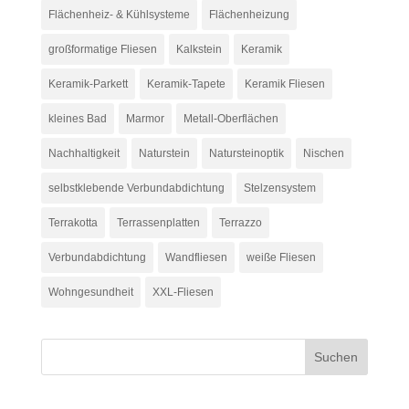
Flächenheiz- & Kühlsysteme
Flächenheizung
großformatige Fliesen
Kalkstein
Keramik
Keramik-Parkett
Keramik-Tapete
Keramik Fliesen
kleines Bad
Marmor
Metall-Oberflächen
Nachhaltigkeit
Naturstein
Natursteinoptik
Nischen
selbstklebende Verbundabdichtung
Stelzensystem
Terrakotta
Terrassenplatten
Terrazzo
Verbundabdichtung
Wandfliesen
weiße Fliesen
Wohngesundheit
XXL-Fliesen