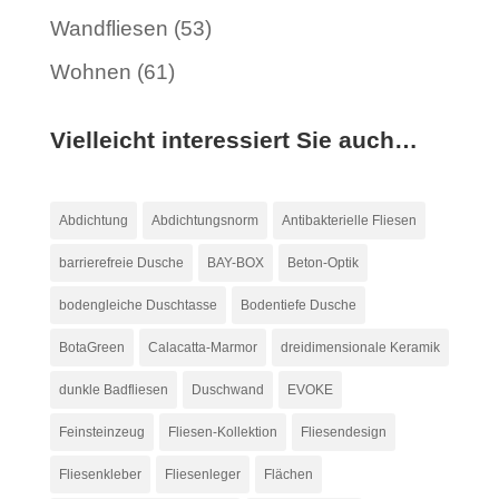
Wandfliesen
(53)
Wohnen
(61)
Vielleicht interessiert Sie auch…
Abdichtung
Abdichtungsnorm
Antibakterielle Fliesen
barrierefreie Dusche
BAY-BOX
Beton-Optik
bodengleiche Duschtasse
Bodentiefe Dusche
BotaGreen
Calacatta-Marmor
dreidimensionale Keramik
dunkle Badfliesen
Duschwand
EVOKE
Feinsteinzeug
Fliesen-Kollektion
Fliesendesign
Fliesenkleber
Fliesenleger
Flächen