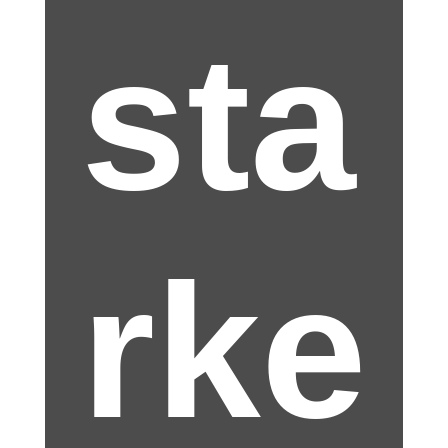
sta
rke