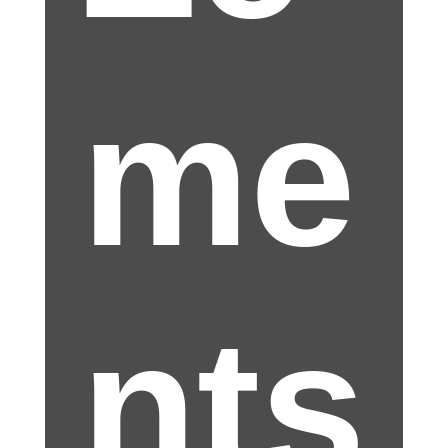
me
nts