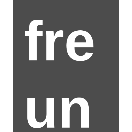
fre
un