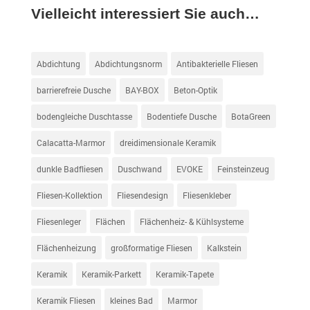
Vielleicht interessiert Sie auch…
Abdichtung
Abdichtungsnorm
Antibakterielle Fliesen
barrierefreie Dusche
BAY-BOX
Beton-Optik
bodengleiche Duschtasse
Bodentiefe Dusche
BotaGreen
Calacatta-Marmor
dreidimensionale Keramik
dunkle Badfliesen
Duschwand
EVOKE
Feinsteinzeug
Fliesen-Kollektion
Fliesendesign
Fliesenkleber
Fliesenleger
Flächen
Flächenheiz- & Kühlsysteme
Flächenheizung
großformatige Fliesen
Kalkstein
Keramik
Keramik-Parkett
Keramik-Tapete
Keramik Fliesen
kleines Bad
Marmor