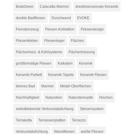
BotaGreen
Calacatta-Marmor
dreidimensionale Keramik
dunkle Badfliesen
Duschwand
EVOKE
Feinsteinzeug
Fliesen-Kollektion
Fliesendesign
Fliesenkleber
Fliesenleger
Flächen
Flächenheiz- & Kühlsysteme
Flächenheizung
großformatige Fliesen
Kalkstein
Keramik
Keramik-Parkett
Keramik-Tapete
Keramik Fliesen
kleines Bad
Marmor
Metall-Oberflächen
Nachhaltigkeit
Naturstein
Natursteinoptik
Nischen
selbstklebende Verbundabdichtung
Stelzensystem
Terrakotta
Terrassenplatten
Terrazzo
Verbundabdichtung
Wandfliesen
weiße Fliesen