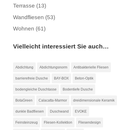
Terrasse
(13)
Wandfliesen
(53)
Wohnen
(61)
Vielleicht interessiert Sie auch…
Abdichtung
Abdichtungsnorm
Antibakterielle Fliesen
barrierefreie Dusche
BAY-BOX
Beton-Optik
bodengleiche Duschtasse
Bodentiefe Dusche
BotaGreen
Calacatta-Marmor
dreidimensionale Keramik
dunkle Badfliesen
Duschwand
EVOKE
Feinsteinzeug
Fliesen-Kollektion
Fliesendesign