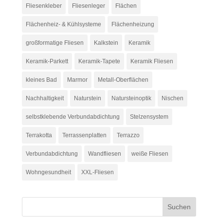
Fliesenkleber
Fliesenleger
Flächen
Flächenheiz- & Kühlsysteme
Flächenheizung
großformatige Fliesen
Kalkstein
Keramik
Keramik-Parkett
Keramik-Tapete
Keramik Fliesen
kleines Bad
Marmor
Metall-Oberflächen
Nachhaltigkeit
Naturstein
Natursteinoptik
Nischen
selbstklebende Verbundabdichtung
Stelzensystem
Terrakotta
Terrassenplatten
Terrazzo
Verbundabdichtung
Wandfliesen
weiße Fliesen
Wohngesundheit
XXL-Fliesen